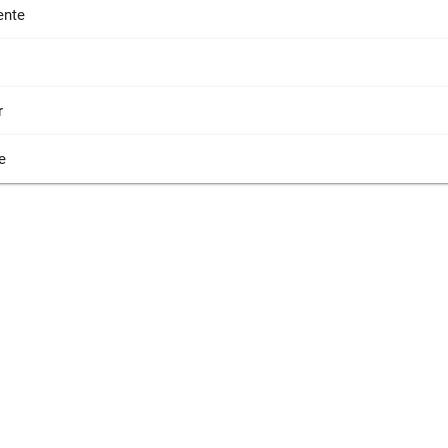
nte
r
e