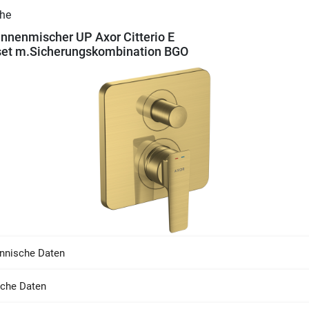
nenmischer UP Axor Citterio E
set m.Sicherungskombination BGO
nnische Daten
sche Daten