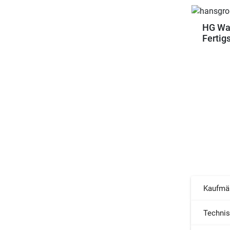
HG Wan
Fertig
Kaufmä
Techni