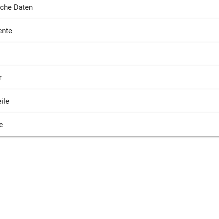
sche Daten
nte
r
ile
e