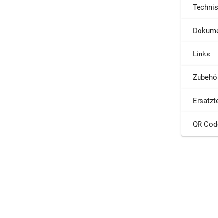
Techni
Dokume
Links
Zubehö
Ersatzte
QR Cod