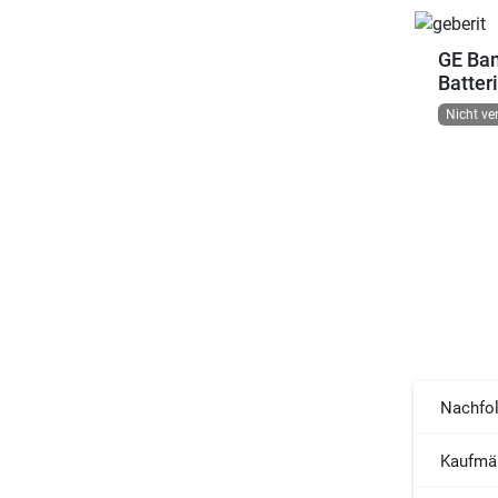
GE Ba
Batter
Nicht ve
Nachfol
Kaufmä