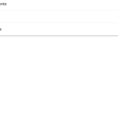
nte
e