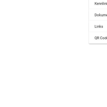
Kennlin
Dokume
Links
QR Cod