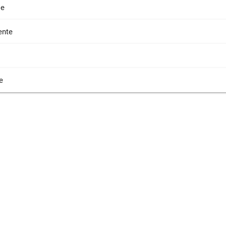
ie
nte
e