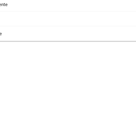
nte
e