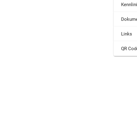
Kennlin
Dokume
Links
QR Cod