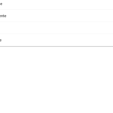
ie
nte
e