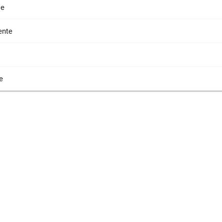
ie
nte
e