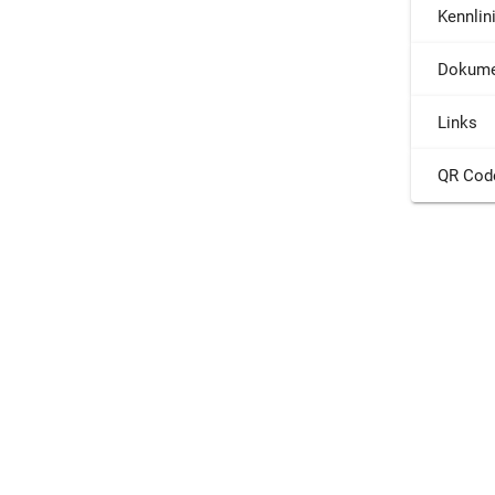
Kennlin
Dokume
Links
QR Cod