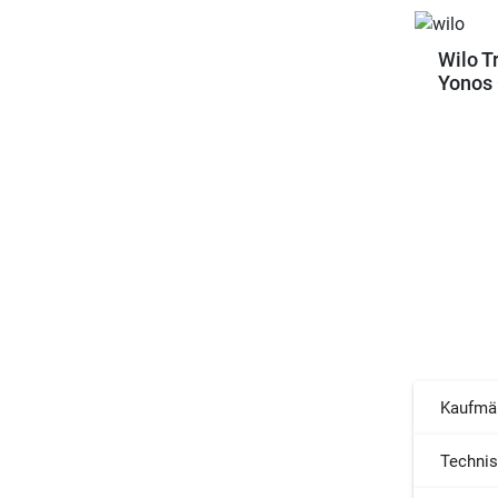
Wilo T
Yonos 
Kaufmä
Techni