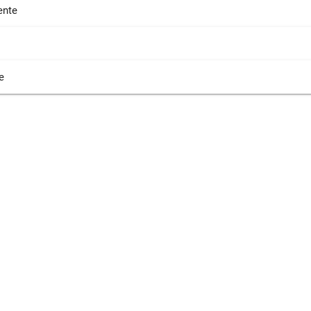
nte
e