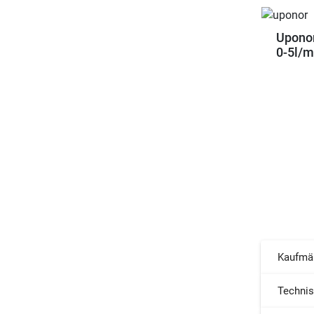
Uponor
0-5l/m
Kaufmä
Techni