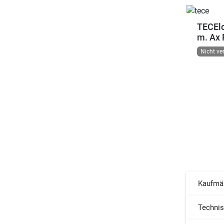
TECElo
m. Ax 
Nicht ve
Kaufmä
Techni