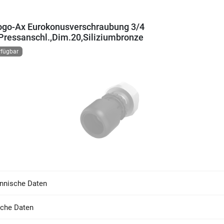
go-Ax Eurokonusverschraubung 3/4
Pressanschl.,Dim.20,Siliziumbronze
rfügbar
nnische Daten
sche Daten