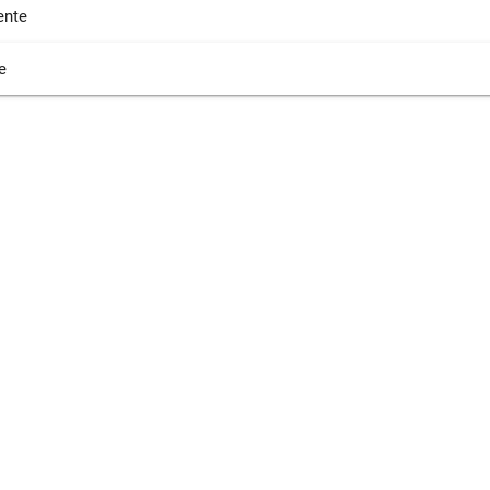
nte
e