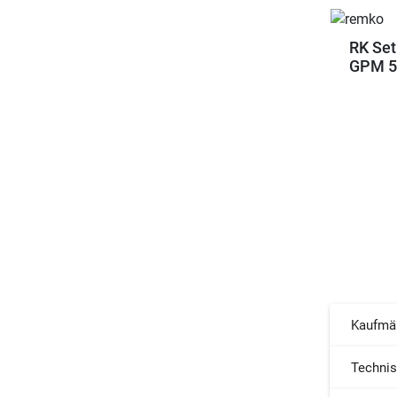
RK Set
GPM 55
Kaufmä
Techni