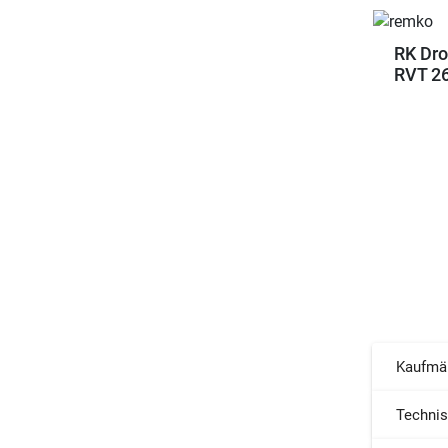
RK Dro
RVT 2
Kaufmä
Techni