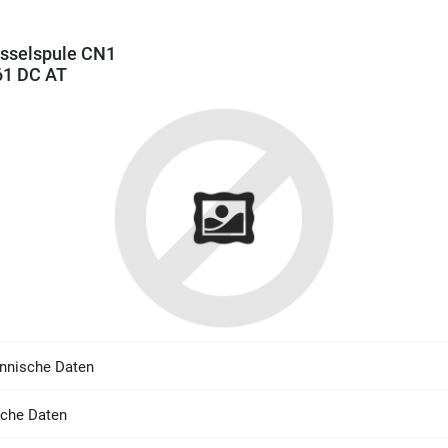
sselspule CN1
61 DC AT
nnische Daten
sche Daten