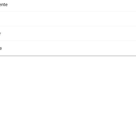
nte
r
e