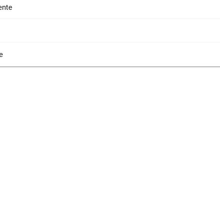
nte
e