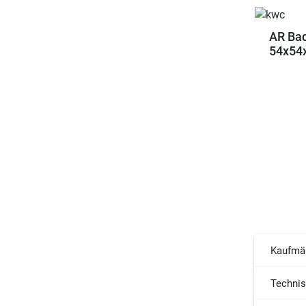
AR Bad
54x54x
Kaufmä
Techni