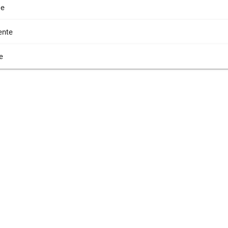
ie
nte
e