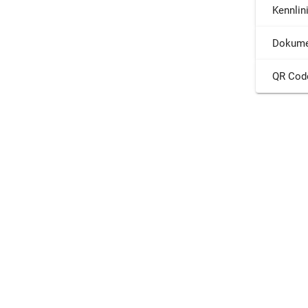
Kennlin
Dokume
QR Cod