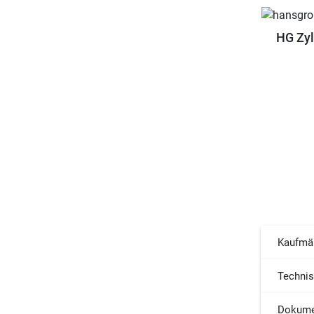
HG Zyl
Kaufmä
Techni
Dokume