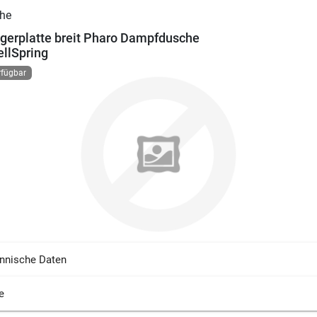
gerplatte breit Pharo Dampfdusche
llSpring
rfügbar
nnische Daten
e