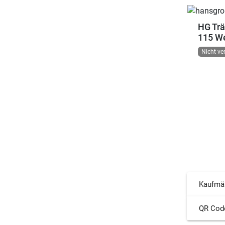
HG Trä
115 We
Nicht ve
Kaufmä
QR Cod