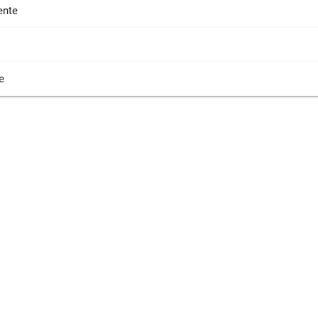
nte
e