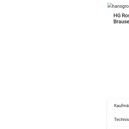
HG Ros
Brause
Kaufmä
Techni