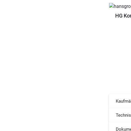
HG Ko
Kaufmä
Techni
Dokume