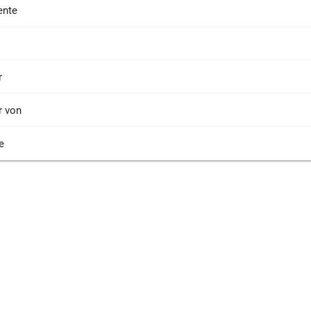
nte
r
r von
e