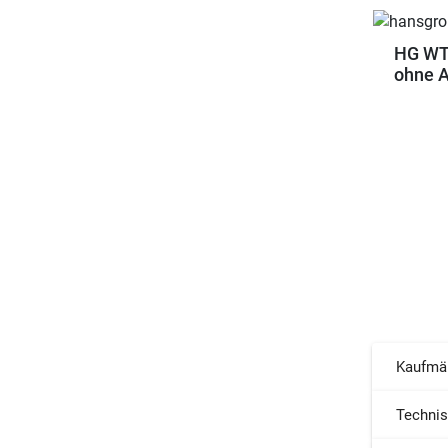
HG WTM
ohne A
Kaufmä
Techni