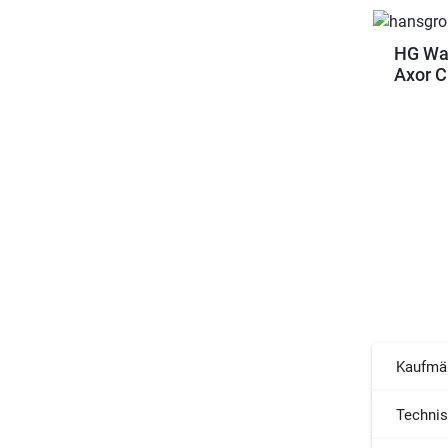
HG Wa
Axor C
Kaufmä
Techni