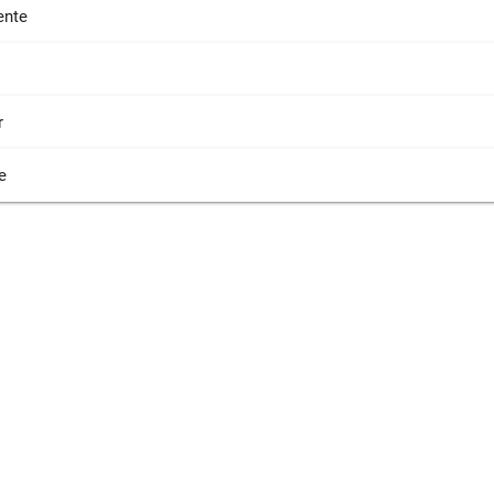
nte
r
e