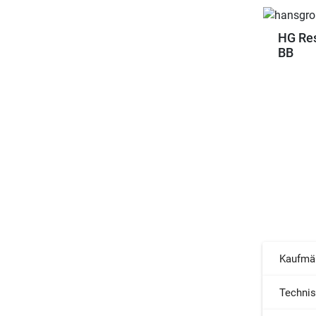
HG Res
BB
Kaufmä
Techni