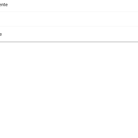
nte
e