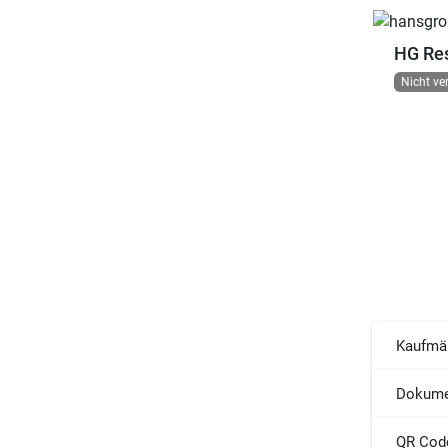
HG Res
Nicht ve
Kaufmä
Dokume
QR Cod