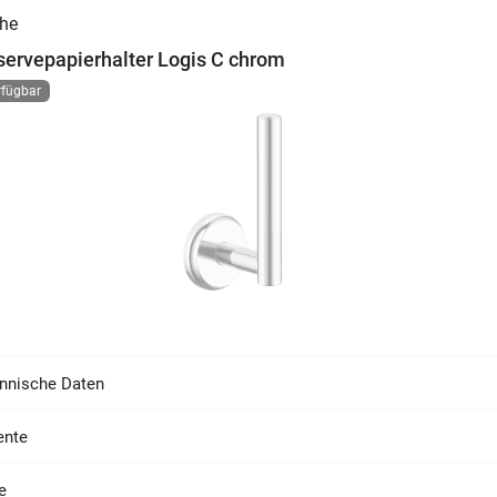
ervepapierhalter Logis C chrom
rfügbar
nnische Daten
nte
e