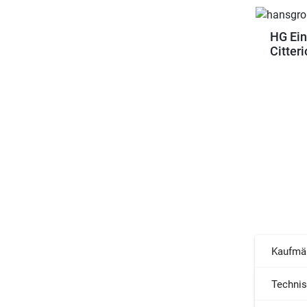
HG Ein
Citter
Kaufmä
Techni