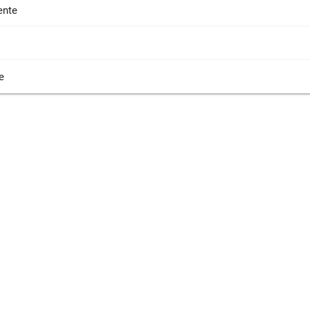
nte
e