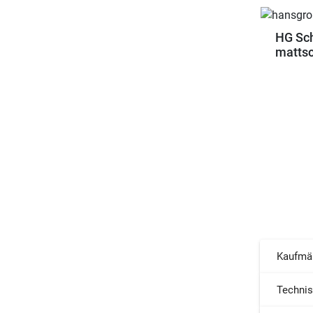
HG Sch
matts
Kaufmä
Techni