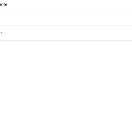
nte
e