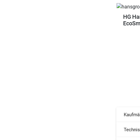
HG Han
EcoSm
Kaufmä
Techni