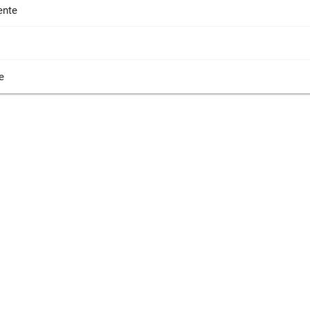
nte
e