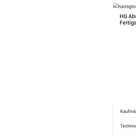
HG Abs
Fertig
Kaufmä
Techni