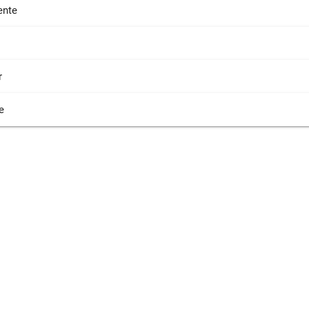
nte
r
e