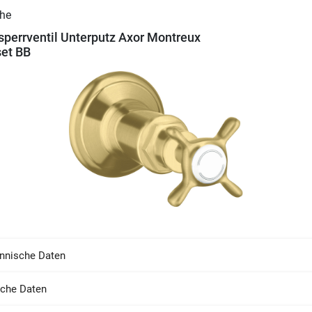
perrventil Unterputz Axor Montreux
set BB
nnische Daten
sche Daten