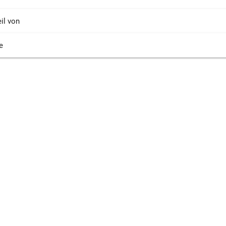
il von
e