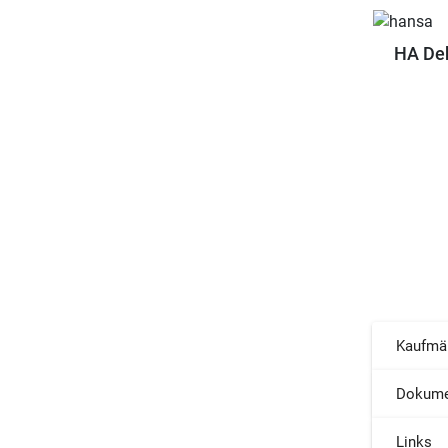
HA De
Kaufmä
Dokume
Links