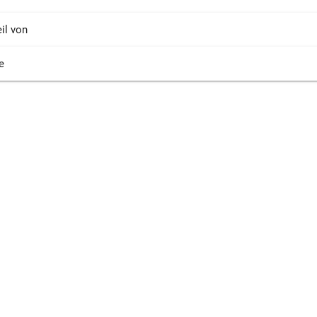
il von
e