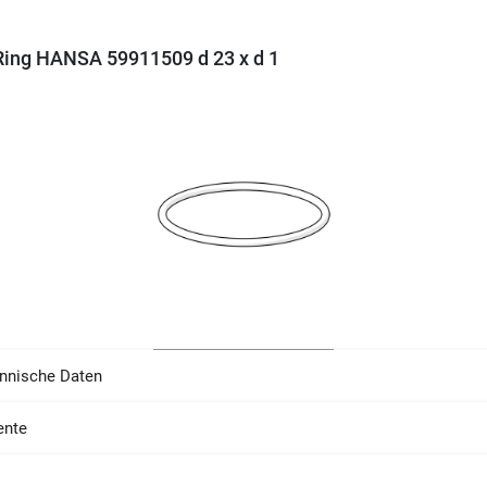
ing HANSA 59911509 d 23 x d 1
nnische Daten
nte