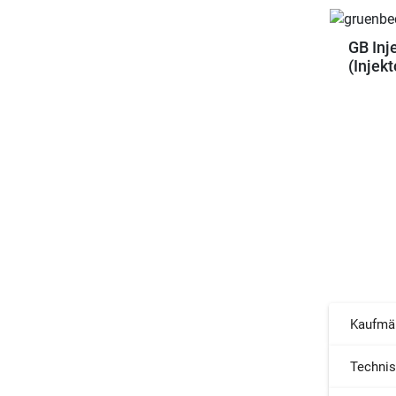
GB Inj
(Injek
Kaufmä
Techni