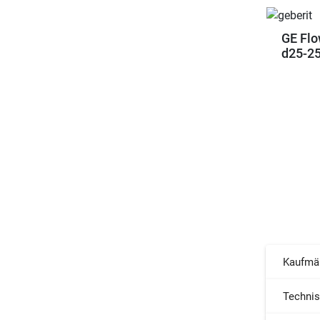
GE Flo
d25-2
Kaufmä
Techni