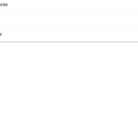
nte
e