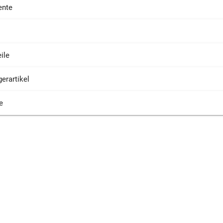
nte
ile
erartikel
e