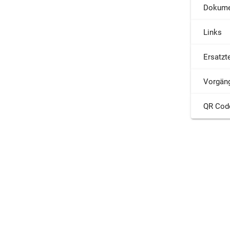
Dokume
Links
Ersatzte
Vorgäng
QR Cod