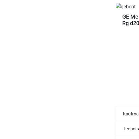
GE Mep
Rg d20
Kaufmä
Techni