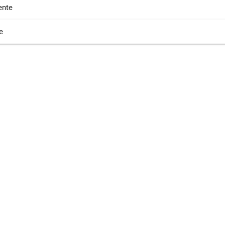
nte
e