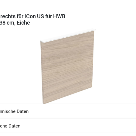
 rechts für iCon US für HWB
 38 cm, Eiche
nnische Daten
sche Daten