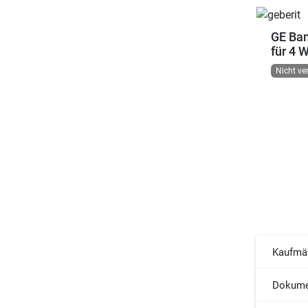
GE Bam
für 4 
Nicht ve
Kaufmä
Dokume