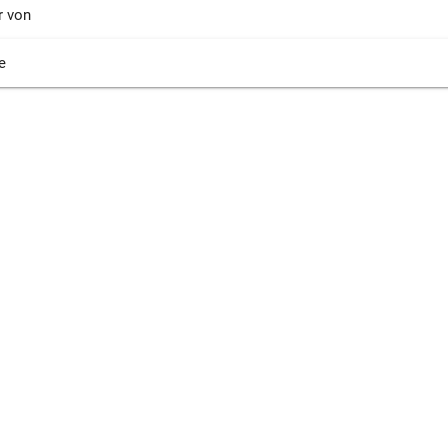
r von
e