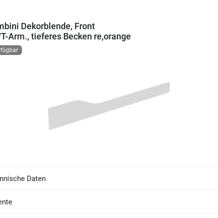
bini Dekorblende, Front
WT-Arm., tieferes Becken re,orange
rfügbar
nnische Daten
nte