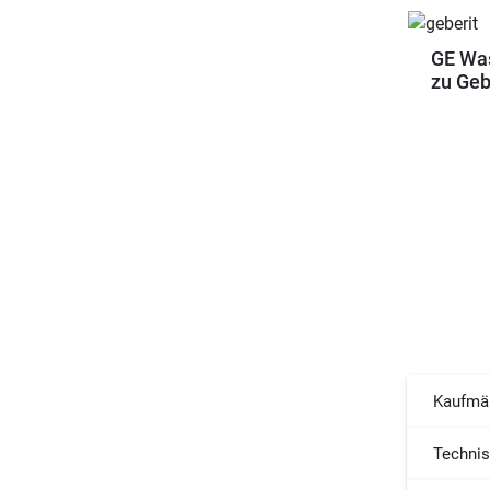
GE Was
zu Geb
Kaufmä
Techni