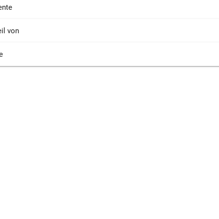
nte
il von
e