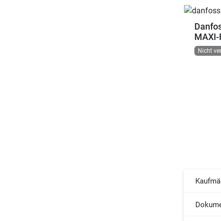
Danfo
MAXI-P
Nicht ve
Kaufmä
Dokume