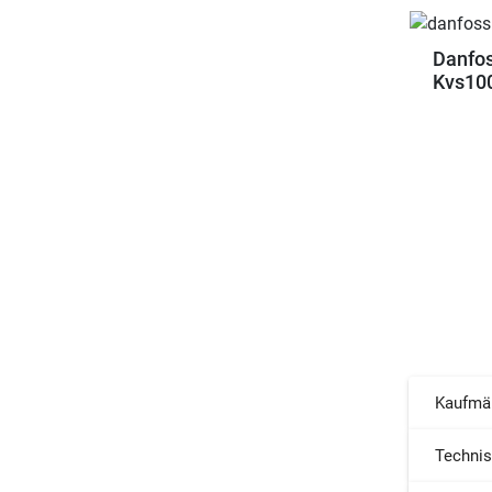
Danfos
Kvs100
Kaufmä
Techni