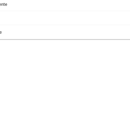
nte
e