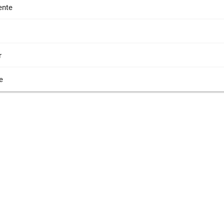
nte
r
e