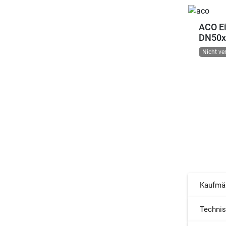
ACO E
DN50x
Nicht ve
Kaufmä
Techni