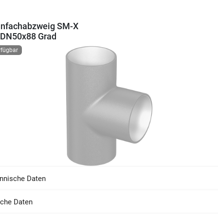
infachabzweig SM-X
DN50x88 Grad
rfügbar
nnische Daten
sche Daten